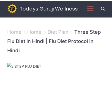
Skip
Todays Guruji Wellness
to
content
Home
Home
Diet Plan
Three Step
Flu Diet in Hindi | Flu Diet Protocol in
Hindi